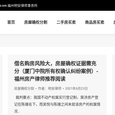
.com
福州明安律师事务所
首页
房屋确权分割
二手房买卖
商品房买卖
首页
房屋确权分割
二手房买卖
商品房买卖
借名购房风险大，房屋确权证据需充
分（厦门中院所有权确认纠纷案例）-
福州房产律师推荐阅读
房屋确权分割
作者：
明安律师
2021年6月23日
裁判要点：我国不动产权属实行登记制，案涉房产登
记在陈珊名下，而吴悦与陈珊之间未就该房产的权属情
况…