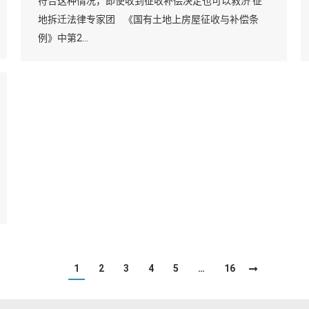
符合这种情况，即使收到征收补偿决定也可以救济 征
地拆迁法律专家团 《国有土地上房屋征收与补偿条
例》中第2…
1
2
3
4
5
…
16