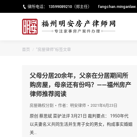
律所电话：
13599089210
（郑主任）
fangchan.minganlaw
您的位置：
首页
"房屋律师"标签文章
父母分居20余年，父亲在分居期间所
购房屋，母亲还有份吗？——福州房产
律师推荐阅读
房屋确权分割
作者：
明安律师
2021年6月23日
原创 蔡思斌 菜驴法评 3月21日 裁判要点： 1950年代
以夫妻名义共同生活并生育子女的男女，构成事实婚姻
关…