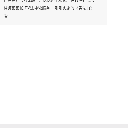
自家房产“更名改姓”，妹妹还能实现居住权吗？ 原创
律师帮帮忙 TV法律微服务 刚刚实施的《民法典》
物…