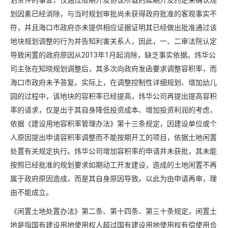
划条件的事宜，仅通过限期开发协议所载的延期开发约定来确认规
划因素已经消除，与当时规划审批尚未获得政府批准的客观事实不
符，并且海口市政府亦未提供相应证据证明其已经做出批准通过该
地块规划调整的行为并告知利害关系人，因此，一、二审法院认定
导致闲置的政府原因从2013年1月起消除，缺乏事实依据。炜华公
司主张在知晓规划调整后，其多次向政府发函要求调整容积率，而
海口市政府未予答复。实际上，在调整控制性详细规划、增加幼儿
园的过程中，该地块的容积率已经提高，炜华公司再提出提高容积
率的请求，仅是出于其自身降低投资成本、增加投资利润的考虑，
依据《建设用地容积率管理办法》第十三条规定，因建设单位或个
人原因提出申请容积率调整而不能按期开工的项目，依据土地闲置
处置有关规定执行。炜华公司增加容积率的申请并未获批，其未能
按照已经批准的规划要求如期动工开发建设，造成的土地闲置不再
属于政府原因造成，而是其自身原因导致。以此为由申请再审，理
由不能成立。
《闲置土地处置办法》第二条、第十四条、第三十条规定，闲置土
地是指国有建设用地使用权人超过国有建设用地使用权有偿使用合