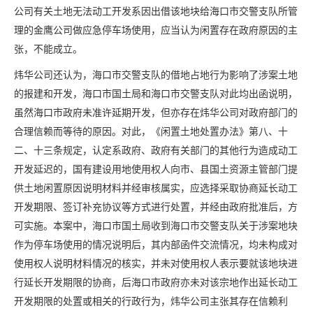
公司有关土地无法动工开发系因出借该地块给海口市交警支队所管
理的金鹰公司做应急停车场使用，应当认为闲置存在政府原因的主
张，不能成立。
炜华公司还认为，海口市交警支队的借地占地行为影响了涉案土地
的报建和开发，海口市国土局和海口市交警支队对此均出函说明，
虽然海口市政府未准许延期开发，但亦存在炜华公司对政府部门的
合理信赖而等待的原因。对此，《闲置土地处置办法》第八、十
二、十三条规定，认定系政府、政府有关部门的其他行为造成动工
开发延迟的，国有建设用地使用权人向市、县国土资源主管部门提
供土地闲置原因说明材料并经审核属实，应选择采取协商延长动工
开发期限、签订补充协议等方式进行处置，并经由政府批准后，方
可实施。本案中，海口市国土局收到海口市交警支队关于涉案地块
作为停车场使用的情况说明后，其内部函件交流情况，均未构成对
使用权人说明材料情况的核实，并未对使用权人表示要就该地块进
行延长开发期限的协商，后海口市政府亦未对该宗地作出延长动工
开发期限的处置或相关的行政行为，炜华公司主张其存在信赖利