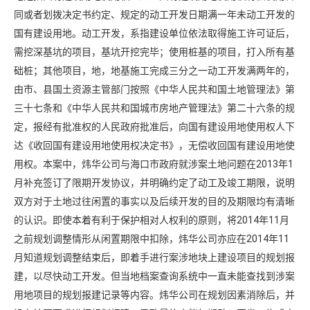
同或者划拨决定书约定、规定的动工开发日期满一年未动工开发的
国有建设用地。动工开发，系指建设单位依法取得施工许可证后，
需挖深基坑的项目，基坑开挖完毕；使用桩基的项目，打入所有基
础桩；其他项目，地，地基施工完成三分之一动工开发满两年的，
由市、县国土资源主管部门按照《中华人民共和国土地管理法》第
三十七条和《中华人民共和国城市房地产管理法》第二十六条的规
定，报经有批准权的人民政府批准后，向国有建设用地使用权人下
达《收回国有建设用地使用权决定书》，无偿收回国有建设用地使
用权。本案中，炜华公司与海口市政府就涉案土地问题在2013年1
月补充签订了限期开发协议，并明确约定了动工及竣工期限，说明
双方对于土地过往闲置的事实以及后续开发的目的及期限均有清晰
的认识。即使本着有利于保护相对人权利的原则，将2014年11月
之前规划调整情形从闲置期限中扣除，炜华公司亦应在2014年11
月知道规划调整结束后，即着手进行案涉地块上建设项目的规划报
建，以尽快动工开发。但当地档案查询系统中一直未能查找到涉案
用地项目的规划报建记录等内容。炜华公司在规划因素消除后，并