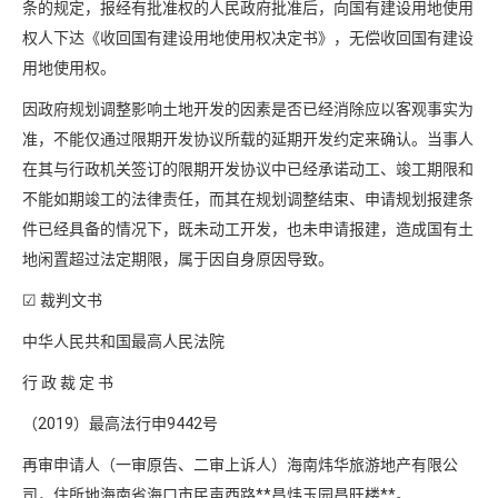
条的规定，报经有批准权的人民政府批准后，向国有建设用地使用
权人下达《收回国有建设用地使用权决定书》，无偿收回国有建设
用地使用权。
因政府规划调整影响土地开发的因素是否已经消除应以客观事实为
准，不能仅通过限期开发协议所载的延期开发约定来确认。当事人
在其与行政机关签订的限期开发协议中已经承诺动工、竣工期限和
不能如期竣工的法律责任，而其在规划调整结束、申请规划报建条
件已经具备的情况下，既未动工开发，也未申请报建，造成国有土
地闲置超过法定期限，属于因自身原因导致。
☑ 裁判文书
中华人民共和国最高人民法院
行 政 裁 定 书
（2019）最高法行申9442号
再审申请人（一审原告、二审上诉人）海南炜华旅游地产有限公
司，住所地海南省海口市民声西路**昌炜玉园昌旺楼**。