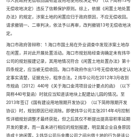
市人民政府无偿收回国有建设用地使用权决定书》（以下简称13号
无偿收地决定）违反了信赖保护原则。综上，依据《闲置土地处置
办法》的规定，涉案土地的闲置应归于政府原因，不应无偿收回。
请求撤销一、二审判决，依法予以再审，改判撤销13号无偿收地决
定。
海口市政府答辩称：1.海口市国土局在外业调查中发现涉案土地存
在闲置，并对此开展处置活动。海口市规划局经查询确定未有炜华
公司的规划报建记录，其用地情况符合《闲置土地处置办法》第十
四条规定，应当被无偿收回。海口市政府作出13号无偿收地决定认
定事实清楚，证据充分，程序合法。2.炜华公司在2012年3月收到
市规函〔2012〕440号《关于海口金湾项目设计要点的函》（以下
简称440号复函）时就应当知道该地块上配建幼儿园的情况。至
2013年签订《国有建设用地限期开发协议》（以下简称限期开发
协议）时，规划原因已经消除。即使炜华公司主张2014年4月控制
性详细规划调整才最终获批，但之后其仅不断提出提高容积率延期
开发的要求，而一直未进行相应的规划报建，明显属企业自身原因
造成土地闲置。3.炜华公司与金鹰公司之间出借土地的行为是该公