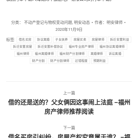
分类：
不动产登记与物权变动问题
,
明安动态
作者：
明安律师
2020年11月9日
标签:
借名买房
协议离婚
子女抚养
房屋买卖
房屋律师
拆迁安置利益
拆迁安置房屋
拆迁安置补偿协议
福州专业房产律师
福州协议离婚律师
福州律师
福州离婚律师
福州财产分割律师
离婚律师
诉讼离婚
财产分割
财产分割律师
过错程度
预期利益
文
上一篇
章
借的还是送的？父女俩因这事闹上法庭 –福州
上
房产律师推荐阅读
导
一
篇
航
下一篇
文
借名买房引纠纷，房屋产权究竟属于谁？ –福