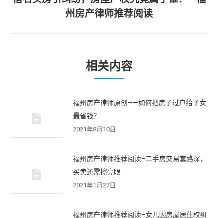
章：
下
州房产律师推荐阅读
一
篇
文
章：
相关内容
福州房产律师原创——如何把房子过户给子女
最省钱？
2021年8月10日
福州房产律师推荐阅读–二手房交易套路深，
买卖还需擦亮眼
2021年1月27日
福州房产律师推荐阅读–女儿因房屋居住权纠