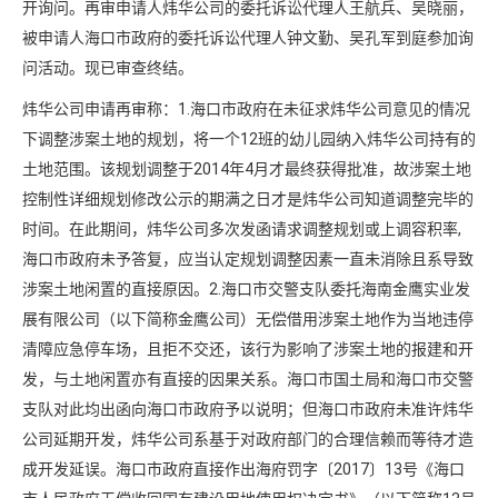
开询问。再审申请人炜华公司的委托诉讼代理人王航兵、吴晓丽，
被申请人海口市政府的委托诉讼代理人钟文勤、吴孔军到庭参加询
问活动。现已审查终结。
炜华公司申请再审称：1.海口市政府在未征求炜华公司意见的情况
下调整涉案土地的规划，将一个12班的幼儿园纳入炜华公司持有的
土地范围。该规划调整于2014年4月才最终获得批准，故涉案土地
控制性详细规划修改公示的期满之日才是炜华公司知道调整完毕的
时间。在此期间，炜华公司多次发函请求调整规划或上调容积率,
海口市政府未予答复，应当认定规划调整因素一直未消除且系导致
涉案土地闲置的直接原因。2.海口市交警支队委托海南金鹰实业发
展有限公司（以下简称金鹰公司）无偿借用涉案土地作为当地违停
清障应急停车场，且拒不交还，该行为影响了涉案土地的报建和开
发，与土地闲置亦有直接的因果关系。海口市国土局和海口市交警
支队对此均出函向海口市政府予以说明；但海口市政府未准许炜华
公司延期开发，炜华公司系基于对政府部门的合理信赖而等待才造
成开发延误。海口市政府直接作出海府罚字〔2017〕13号《海口