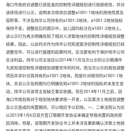
海口市政府对调整已获批准的控制性详细规划进行局部修改，并对
该修改进行公示，说明本次修改仅调整a1001-1地块的用地性质及
容积率，不涉及炜华公司持有的a1001-2地块，a1001-2地块指标
保持不变，调整前后的图示中，幼儿园均标注在a1001-2地块上。
该公示行为再次明确告知了相对人涉案地块的控制性详细规划调整
结果，因此，以此时点作为炜华公司知道案涉控制性详细规划已经
调整完毕、可以进行报建的起算时间，应当更有利于保护炜华公司
合法利益。炜华公司主张应以2014年11月当次公示的公示期满作
为其知道控制性详细规划调整完毕的时间，而当次公示的规划调整
项目并非针对其持有的a1001-2地块，而是针对相邻的a1001-1地
块，并且公示及附图均已明确告知a1001-2地块的指标并未发生变
动，炜华公司该项主张缺乏事实依据。但在2014年11月之前，因
海口市规划局对于规划地块要求统一开发，以及案涉土地规划调整
及公示造成的闲置期间，可以相应予以扣除。一、二审法院认为应
以2013年1月6日双方签订限期开发协议来确定导致闲置的政府原
因消除，但是，该限期开发协议书上并未涉及重新确认涉案土地规