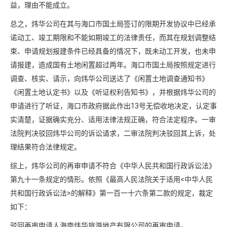
益，理由不能成立。
总之，炜华公司在其与海口市国土局签订的限期开发协议中已经承
诺动工、竣工期限和不能如期竣工的法律责任，而其在规划调整结
束、申请规划报建条件已经具备的情况下，既未动工开发，也未申
请报建，造成国有土地闲置超过两年。海口市国土局按照规定进行
调查、核实、请示，向炜华公司送达了《闲置土地调查通知书》
《闲置土地认定书》以及《听证权利告知书》，并根据炜华公司的
申请进行了听证，海口市政府据此作出13号无偿收地决定，认定事
实清楚，证据确实充分、适用法律法规正确，符合法定程序。一审
法院判决驳回炜华公司的诉讼请求，二审法院判决驳回其上诉，处
理结果符合法律规定。
综上，炜华公司的再审申请不符合《中华人民共和国行政诉讼法》
第九十一条规定的情形。依照《最高人民法院关于适用<中华人民
共和国行政诉讼法>的解释》第一百一十六条第二款的规定，裁定
如下：
驳回再审申请人海南炜华旅游地产有限公司的再审申请。