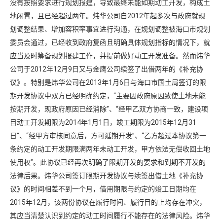
没有按照要求进行规划报建，导致最终未能如期动工开发，构成土
地闲置，且已经超过两年。炜华公司自2012年起多次与政府就规
划调整结果、增加容积率事宜进行沟通，在规划调整被海口市规划
委员会通过，已经收到政府复函且明确具体规划指标的情况下，就
应当及时筹备规划报建工作，并提前做好动工开发准备。然而炜华
公司于2012年12月9日又与金鹰公司续签了出借两年的《补充协
议》。特别是炜华公司在2013年1月6日与海口市国土局签订的限
期开发协议中双方已经明确约定，“主要因政府原因致使土地未能
按期开发，现政府原因已经消除”、“经甲乙双方协商一致，建设项
目动工开发期限为2014年1月1日，竣工期限为2015年12月31
日”、“经甲方审核同意后，方可延期开发”、“乙方超过本协议第一
条约定的动工开发期限满两年未动工开发，甲方依法无偿收回土地
使用权”。此协议已经再次明确了限期开发的要求和到期不开发的
法律后果。炜华公司签订限期开发协议与续签出借土地《补充协
议》的时间相差不到一个月，借用期限与约定的竣工日期均在
2015年12月，该两份协议在履行时间、履行目的上均存在冲突，
其应当清楚认识到约定的动工时间履行不能存在的法律风险。炜华