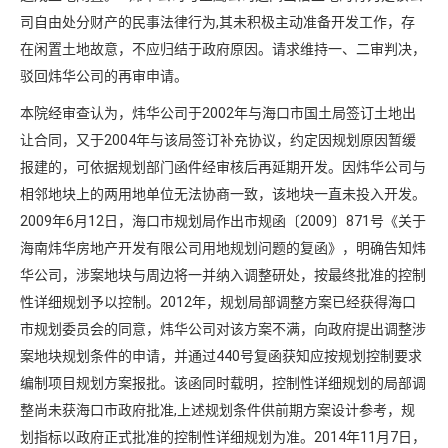
司自由处分财产的民事法律行为,其未积极主动准备开发工作，存
在闲置土地故意，不应归结于政府原因。请求维持一、二审判决，
驳回炜华公司的再审申请。
本院经审查认为，炜华公司于2002年与海口市国土局签订土地出
让合同，又于2004年与该局签订补充协议，约定因规划原因暂缓
报建的，可依据规划部门函件经审核后再延期开发。因炜华公司与
相邻地块上的两用地单位无法协商一致，该地块一直未投入开发。
2009年6月12日，海口市规划局作出市规函〔2009〕871号《关于
海南炜华房地产开发有限公司用地规划问题的复函》，明确告知炜
华公司，涉案地块与周边将一并纳入调整研处，按最终批准的控制
性详细规划予以控制。2012年，规划局部调整方案已经获得海口
市规划委员会的同意，炜华公司对该方案不满，向政府提出调整涉
案地块规划条件的申请，并通过440号复函获知应按规划控制要求
编制项目规划方案报批。该函同时载明，控制性详细规划的局部调
整尚未获海口市政府批准,上述规划条件供前期方案设计参考，规
划指标以政府正式批准的控制性详细规划为准。2014年11月7日，