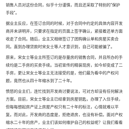
销售人员对这份合同，似乎十分谨慎，而且还采取了特别的“保护
手段”。
据业主反应，在签订合同的时候，对于合同中约定的具体内容开发
商并未讲明并，只要求在指定的页面上签字确认，紧接着还单方面
收走了合同。随后，业主又相继签订了团购确认单和房屋买卖合
同。直到办理贷款时宋女士等人才意识到，自己可能被骗了。
原来，宋女士等业主所签订的是存量房的销售合同，并且所办的手
续均是二手房的买卖手续。当初宣传的精装现房，如今却变成了二
手房，更让宋女士等业主无法接受的是，他们最为看中的产权问
题，竟然也从四十年缩水到了二十年。
愤怒的业主们，连忙找到开发商讨要说法，可对方却没有任何解决
方案。目前，宋女士等业主已经拿到房屋钥匙，办理了入住手续，
但每每想起房产证上房屋产权只有二十年的标注，心情就难以平
复。而对此，开发商的态度是，拒绝退房，也没有补偿。面对产权
缩水二十年的房产，业主们该如何维护自己的权益呢？让我们看看