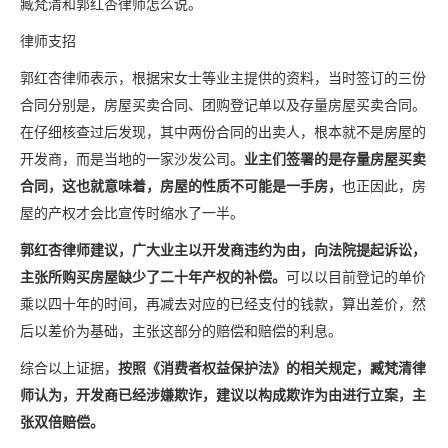
臧梵清和郭红杏律师怎么说。
律师支招
郭红杏律师表示，根据宋女士等业主提供的资料，当时签订的三份
合同分别是，房屋买卖合同、团购登记单以及存量房屋买卖合同。
在仔细核查过后发现，其中两份合同的出卖人，根本就不是房屋的
开发商，而是当地的一家沙发公司。
业主们签署的是存量房屋买卖
合同，这也就意味着，房屋的性质不可能是一手房，
也正因此，房
屋的产权才会比宣传时缩水了一半。
郭红杏律师建议，广大业主以开发商违约为由，向法院提起诉讼，
主张所购买房屋缺少了二十年产权的补偿。
可以以目前登记的单价
乘以四十年的时间，再减去对应的已经支付的钱款，算出差价，然
后以差价为基础，主张这部分的赔偿和赔偿的利息。
综合以上证据，
按照《消费者权益保护法》的相关规定，臧梵清律
师认为，开发商已经涉嫌欺诈，建议以构成欺诈为由进行立案，主
张双倍赔偿。