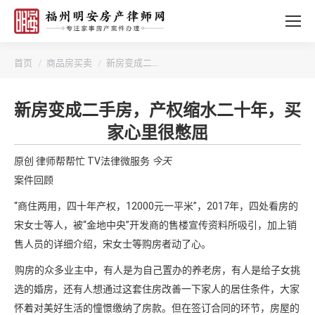
您的位置：
首页
商品房买卖
新房变成二…
新房变成二手房，产权缩水二十年，买
家心里很憋屈
原创
律师帮帮忙
TV法律微服务
今天
案件回顾
“商住两用，四十年产权，12000元一平米”，2017年，四处看房的
宋女士等人，被“金地中央”开发商的售楼宣传资料所吸引，加上销
售人员的详细介绍，宋女士等购房者动了心。
购房的众多业主中，有人是为自己置办的养老房，有人是给子女挑
选的婚房，还有人想通过这套住房改善一下家人的居住条件，大家
怀着对美好生活的憧憬缴纳了房款。但在签订合同的环节，房屋的