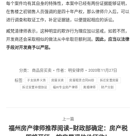
每个案件均有其自身的特殊性，本案中已经有两份证据能够证明，
在售楼之初销售人员强调的是四十年产权，那么律师介入后，可以
进行调查和取证工作，补足证据链，以便提起相应的诉讼。
臧梵清律师表示，这种明显的欺诈行为理应加以惩戒，如若不然，
开发商还会采取相似的做法从中牟取巨额利润。
因此，应当以法律
手段对开发商予以严惩。
分类：
商品房买卖
作者：
明安律师
2020年11月27日
标签:
子女抚养义务
房屋买卖
房屋租赁合同纠纷
拆迁安置房屋
拆迁安置补偿协议
福州专业房产律师
离婚律师
财产分割
文
上一篇
章
福州房产律师推荐阅读–财政部确定：房产税
上