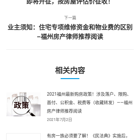
即将开征，按房屋评估价征收！
导
一
篇
航
下一篇
文
业主须知：住宅专项维修资金和物业费的区别
章：
下
–福州房产律师推荐阅读
一
篇
文
章：
相关内容
2021福州最新购房政策！涉及落户、限购、
首付、公积金、税费等（收藏转发）——福州
房产律师推荐阅读
2021年7月2日
有房一族必须要了解！《民法典》实施后，