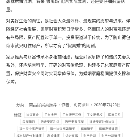
想就后悔流泪。看来“假离婚”能否实际套利，还是要仔细掂量掂
量。
对美好生活的向往，是社会大众最淳朴、最现实的愿望与追求。伴
随经济社会发展，家庭财富积累日渐增多，然而国人的财富观还是
有些局限，资产配置过于单一，投资渠道过于传统，为了防止荷包
缩水就只盯住房产，所以才有了“假离婚”的闹剧。
家庭维系与财富传承本身相辅相成，经营好家庭除了和谐的夫妻关
系外，还应培育科学、正确的财富传承观，构建多元化家庭资产配
置，保护财富安全同时实现增值保值，为婚姻家庭稳固提供支撑和
保障。
分类：
商品房买卖推荐
作者：
明安律师
2020年7月23日
标签:
协议离婚
子女抚养
子女抚养义务
子女抚养权
房屋买卖
房屋律师
拆迁安置利益
拆迁安置房屋
拆迁安置补偿协议
福州专业房产律师
福州协议离婚律师
福州律师
福州离婚律师
福州财产分割律师
离婚律师
诉讼离婚
财产分割
财产分割律师