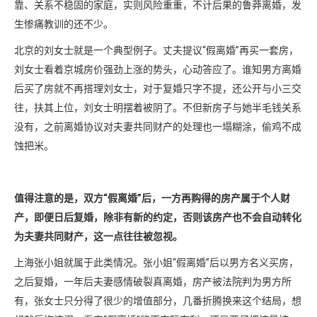
靠、关系不稳固的家庭，实则风险重重，不计后果的鲁莽离婚，发
生惨痛教训的还不少。
北京的刘女士就是一个典型例子。丈夫提议“假离婚”再买一套房，
刘女士看着京城房价强劲上涨的势头，心动答应了。谁知男方离婚
后买了房就不再搭理刘女士，对于复婚只字不提，还公开与小三交
往，扶其上位，刘女士明摆着被阴了。不但新房子与她半毛钱关系
没有，之前离婚协议对夫妻共同财产的处理也一塌糊涂，偷鸡不成
蚀把米。
值得注意的是，双方“假离婚”后，一方再购得的房产属于个人财
产，即便日后复婚，除非有新的约定，否则该房产也不会自动转化
为夫妻共同财产，这一点往往被忽视。
上海张小姐就属于此类情况。张小姐“假离婚”后以男方名义买房，
之后复婚，一年后夫妻感情破裂真离婚，房产被法院判为男方所
有，张女士只分得了很少的增值部分，几番折腾换来这个结局，想