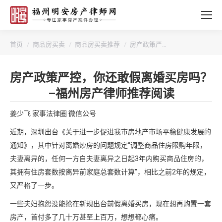
您的位置：
首页
商品房买卖
商品房买卖推荐
房产政策严…
房产政策严控，你还敢假离婚买房吗？
–福州房产律师推荐阅读
姜少飞
家事法律圈 微信公号
近期，深圳出台《关于进一步促进我市房地产市场平稳健康发展的
通知》，其中针对离婚炒房的问题规定“调整商品住房限购年限，
夫妻离异的，任何一方自夫妻离异之日起3年内购买商品住房的，
其拥有住房套数按离异前家庭总套数计算”，相比之前2年的规定，
又严格了一步。
一些夫妇抱怨没能抢在新规出台前假离婚买房，现在想再购置一套
房产，首付多了几十万甚至上百万，想想都心痛。