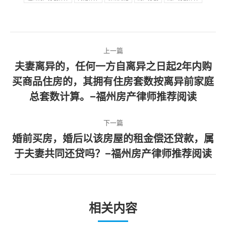
文
上一篇
章
夫妻离异的，任何一方自离异之日起2年内购
买商品住房的，其拥有住房套数按离异前家庭
上
导
一
总套数计算。–福州房产律师推荐阅读
航
篇
文
下一篇
章：
婚前买房，婚后以该房屋的租金偿还贷款，属
下
于夫妻共同还贷吗？–福州房产律师推荐阅读
一
篇
文
章：
相关内容